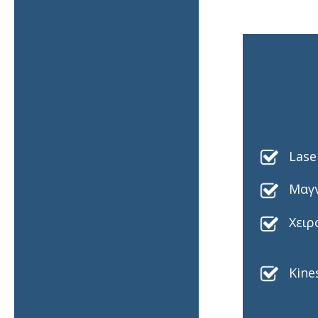
Lase
Μαγν
Χειρ
Kine