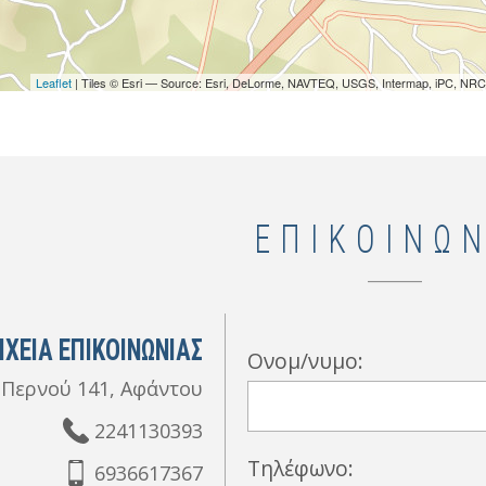
Leaflet
| Tiles © Esri — Source: Esri, DeLorme, NAVTEQ, USGS, Intermap, iPC, NRCA
ΕΠΙΚΟΙΝΩΝ
ΙΧΕΙΑ ΕΠΙΚΟΙΝΩΝΙΑΣ
Ονομ/νυμο:
Περνού 141, Αφάντου
2241130393
Τηλέφωνο:
6936617367